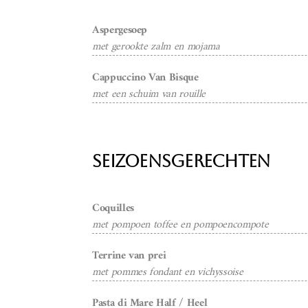
Aspergesoep
met gerookte zalm en mojama
Cappuccino Van Bisque
met een schuim van rouille
Seizoensgerechten
Coquilles
met pompoen toffee en pompoencompote
Terrine van prei
met pommes fondant en vichyssoise
Pasta di Mare Half / Heel