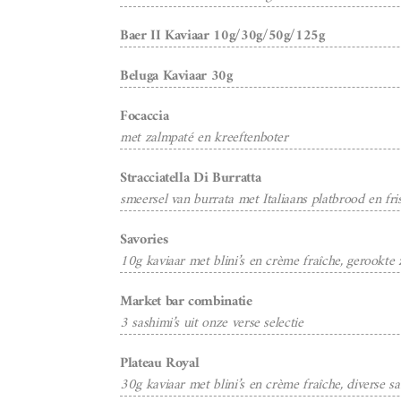
Baer II Kaviaar 10g/30g/50g/125g
Beluga Kaviaar 30g
Focaccia
met zalmpaté en kreeftenboter
Stracciatella Di Burratta
smeersel van burrata met Italiaans platbrood en fri
Savories
10g kaviaar met blini’s en crème fraîche, gerookte
Market bar combinatie
3 sashimi’s uit onze verse selectie
Plateau Royal
30g kaviaar met blini’s en crème fraîche, diverse s