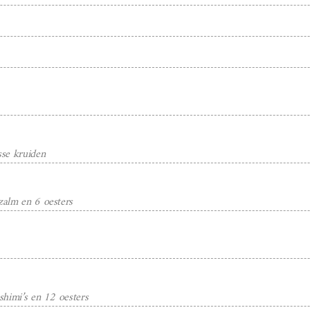
sse kruiden
 zalm en 6 oesters
ashimi’s en 12 oesters